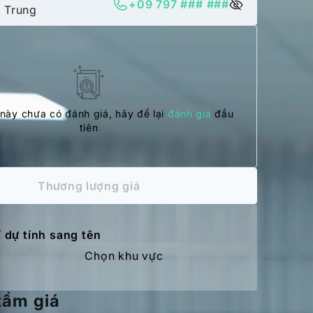
+09 797 ### ###
 Trung
này chưa có đánh giá, hãy để lại
đánh giá
đầu
tiên
Thương lượng giá
í dự tính sang tên
Chọn khu vực
tầm giá