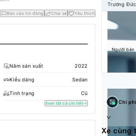
Trương Đức
Báo cáo tin đăng
Chia sẻ
Yêu thích
Người bán 
Năm sản xuất
2022
Kiểu dáng
Sedan
Tình trạng
Cũ
Chi ph
Xem tất cả chi tiết
Xe cùng 