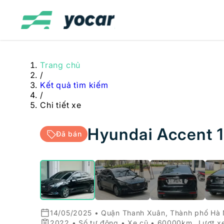
Trang chủ
/
Kết quả tìm kiếm
/
Chi tiết xe
Hyundai Accent 1
Đã bán
14/05/2025 • Quận Thanh Xuân, Thành phố Hà 
2022 • Số tự động • Xe cũ • 60000km
Lượt x