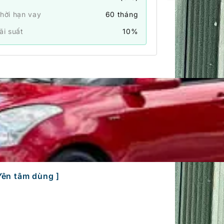
hời hạn vay
60
tháng
ãi suất
10
%
Yên tâm dùng ]