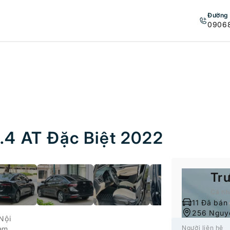
Đường 
0906
.4 AT Đặc Biệt 2022
1
/
13
Tr
Cá nh
11 Đã bán
256 Nguyễ
Nội
Người liên hệ
em...