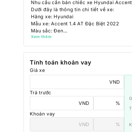
Nhu cầu cần bán chiếc xe Hyundai Accent 
Dưới đây là thông tin chi tiết về xe:

Hãng xe: Hyundai

Mẫu xe: Accent 1.4 AT Đặc Biệt 2022

Màu sắc: Đen

Xem thêm
Tình trạng: Cũ

Số chỗ ngồi: 5

Động cơ: Xăng

Hộp số: Số tự động
Tính toán khoản vay
Giá xe
VND
Trả trước
G
VND
%
T
Khoản vay
VND
%
K