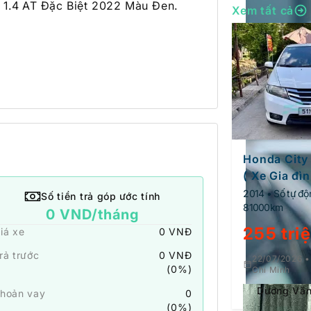
1.4 AT Đặc Biệt 2022 Màu Đen. 
Xem tất cả
Honda City
( Xe Gia đì
)
2014 • Số tự độ
Số tiền trả góp ước tính
81000km
0
VND/tháng
255 tri
iá xe
0
VNĐ
rả trước
0
VNĐ
22/07/2026 •
(
0
%)
Chí Minh
Dương Văn
hoản vay
0
(
0
%)