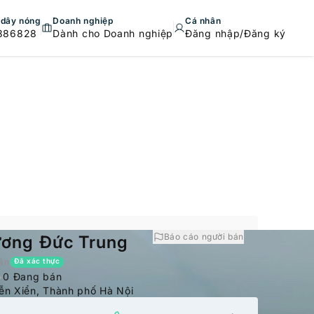
dây nóng
Doanh nghiệp
Cá nhân
886828
Dành cho Doanh nghiệp
Đăng nhập/Đăng ký
Báo cáo người bán
ương Đức Trung
ân
Đã xác thực
•
0 Đang bán
n Xiển, Thành phố Hà Nội