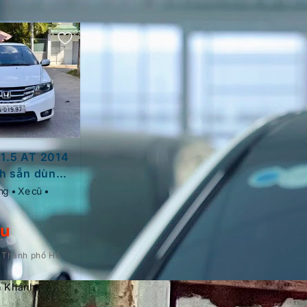
 1.5 AT 2014
nh sẵn dùng
ng • Xe cũ •
ệu
 Thành phố Hồ
 Khánh