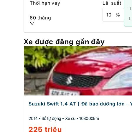
Thời hạn vay
Lãi suất
T
%
60 tháng
L
Xe được đăng gần đây
Suzuki Swift 1.4 AT [ Đã bảo dưỡng lớn - 
2014 • Số tự động • Xe cũ • 108000km
225 triệu